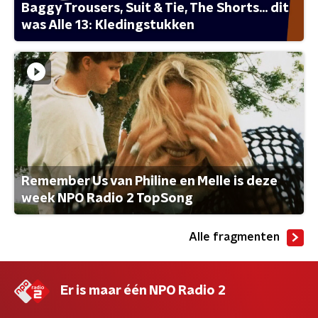
Baggy Trousers, Suit & Tie, The Shorts... dit
was Alle 13: Kledingstukken
Remember Us van Philine en Melle is deze
week NPO Radio 2 TopSong
Alle fragmenten
Er is maar één NPO Radio 2