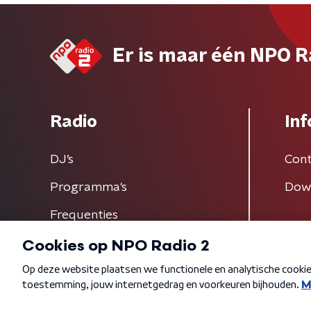
Er is maar één NPO R
Radio
Inf
DJ’s
Cont
Programma's
Dow
Frequenties
Algemene voorwaarden
Privacybeleid