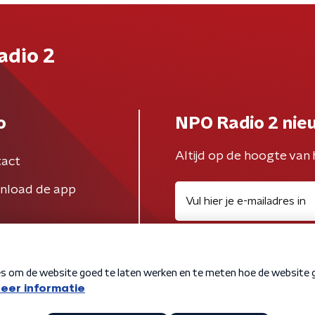
adio 2
o
NPO Radio 2 nie
Altijd op de hoogte van 
act
nload de app