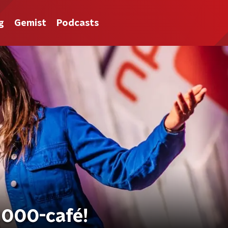
g
Gemist
Podcasts
p2000-café!