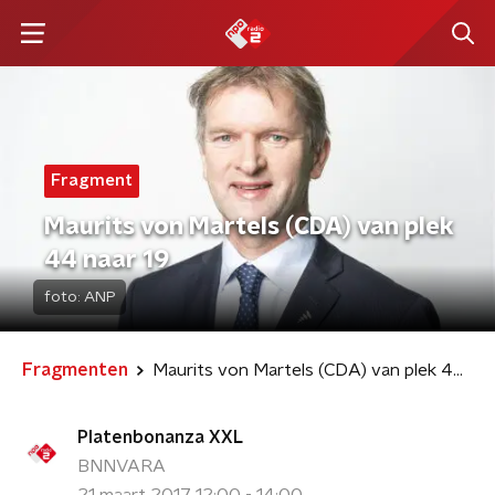
Fragment
Maurits von Martels (CDA) van plek
44 naar 19
foto:
ANP
Fragmenten
Maurits von Martels (CDA) van plek 44 naar 19
Platenbonanza XXL
BNNVARA