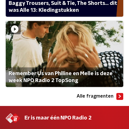
Baggy Trousers, Suit & Tie, The Shorts... dit
was Alle 13: Kledingstukken
Remember Us van Philine en Melle is deze
week NPO Radio 2 TopSong
Alle fragmenten
Er is maar één NPO Radio 2