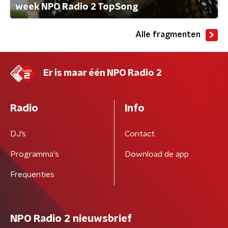
week NPO Radio 2 TopSong
Alle fragmenten
Er is maar één NPO Radio 2
Radio
Info
DJ’s
Contact
Programma's
Download de app
Frequenties
NPO Radio 2 nieuwsbrief