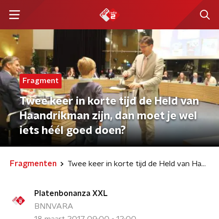
Fragment
Twee keer in korte tijd de Held van
Haandrikman zijn, dan moet je wel
iets héél goed doen?
Fragmenten
Twee keer in korte tijd de Held van Haandrikman zijn, dan moet je wel iets héél goed doen?
Platenbonanza XXL
BNNVARA