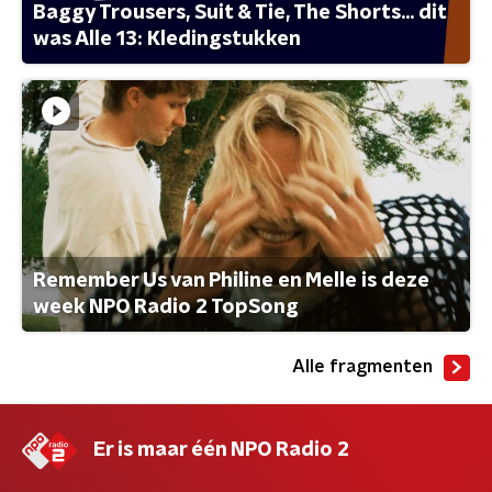
Baggy Trousers, Suit & Tie, The Shorts... dit
was Alle 13: Kledingstukken
Remember Us van Philine en Melle is deze
week NPO Radio 2 TopSong
Alle fragmenten
Er is maar één NPO Radio 2