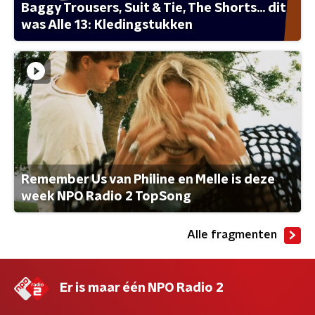
Baggy Trousers, Suit & Tie, The Shorts... dit
was Alle 13: Kledingstukken
Remember Us van Philine en Melle is deze
week NPO Radio 2 TopSong
Alle fragmenten
Er is maar één NPO Radio 2