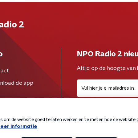
adio 2
o
NPO Radio 2 nie
Altijd op de hoogte van 
act
nload de app