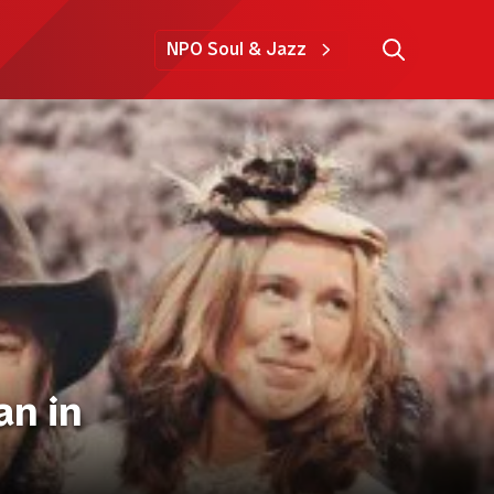
NPO Soul & Jazz
an in