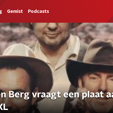
g
Gemist
Podcasts
n Berg vraagt een plaat a
XL