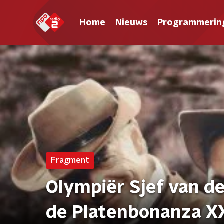
Home
Nieuws
Programmerin
Fragment
Olympiër Sjef van de
de Platenbonanza X