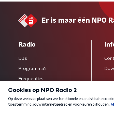
Er is maar één NPO R
Radio
Inf
DJ’s
Cont
Programma's
Dow
Frequenties
Algemene voorwaarden
Privacybeleid