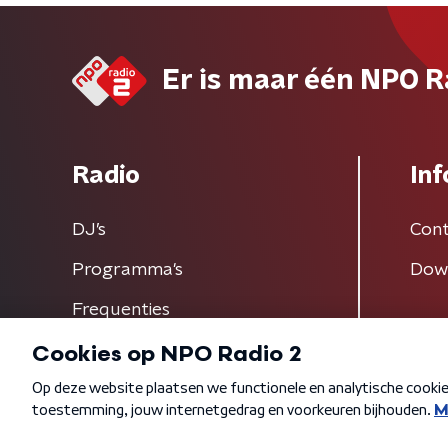
Er is maar één NPO R
Radio
Inf
DJ’s
Cont
Programma's
Dow
Frequenties
Algemene voorwaarden
Privacybeleid