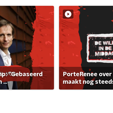
ump: "Gebaseerd
PorteRenee over 
...
maakt nog steeds