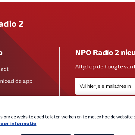
adio 2
o
NPO Radio 2 nie
Altijd op de hoogte van 
act
nload de app