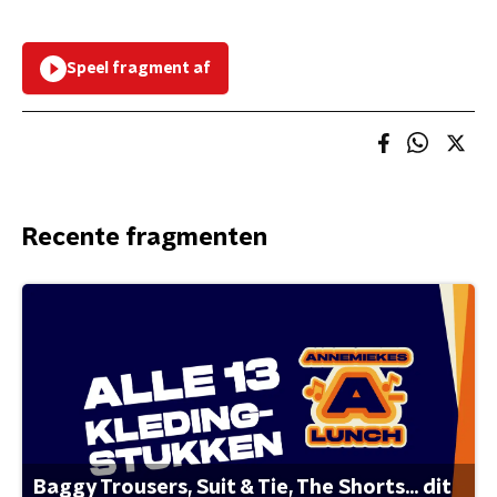
Speel fragment af
Recente fragmenten
Baggy Trousers, Suit & Tie, The Shorts... dit