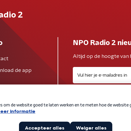
adio 2
o
NPO Radio 2 nie
Altijd op de hoogte van 
act
nload de app