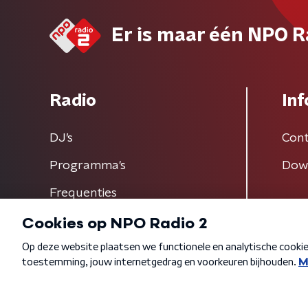
Er is maar één NPO R
Radio
Inf
DJ’s
Cont
Programma's
Dow
Frequenties
Algemene voorwaarden
Privacybeleid