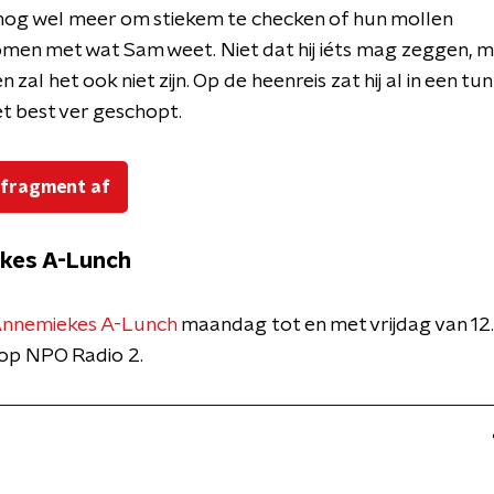
nog wel meer om stiekem te checken of hun mollen
en met wat Sam weet. Niet dat hij iéts mag zeggen, m
zal het ook niet zijn. Op de heenreis zat hij al in een tu
het best ver geschopt.
 fragment af
kes A-Lunch
nnemiekes A-Lunch
maandag tot en met vrijdag van 12
 op NPO Radio 2.