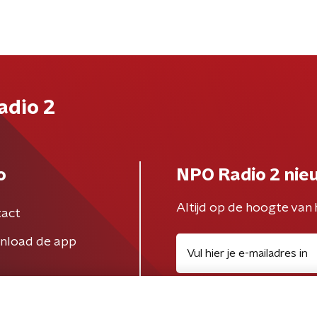
adio 2
o
NPO Radio 2 nie
Altijd op de hoogte van 
act
nload de app