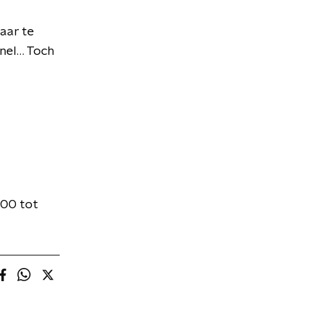
aar te
nnel… Toch
.00 tot