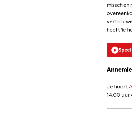
misschien 
overeenkom
vertrouwen 
heeft ‘ie 
Speel
Annemie
Je hoort
A
14.00 uur