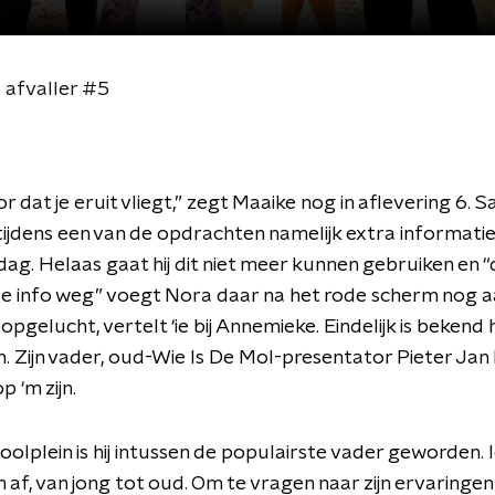
afvaller #5
oor dat je eruit vliegt,” zegt Maaike nog in aflevering 6.
ijdens een van de opdrachten namelijk extra informati
ag. Helaas gaat hij dit niet meer kunnen gebruiken en “
de info weg” voegt Nora daar na het rode scherm nog a
opgelucht, vertelt ‘ie bij Annemieke. Eindelijk is bekend h
. Zijn vader, oud-Wie Is De Mol-presentator Pieter Jan
p ‘m zijn.
oolplein is hij intussen de populairste vader geworden.
 af, van jong tot oud. Om te vragen naar zijn ervaringe