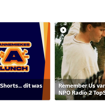
Shorts... dit was
Remember Us van 
NPO Radio 2 Top