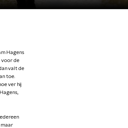
 Sam Hagens
e voor de
dan valt de
an toe.
oe ver hij
 Hagens,
 Iedereen
n maar