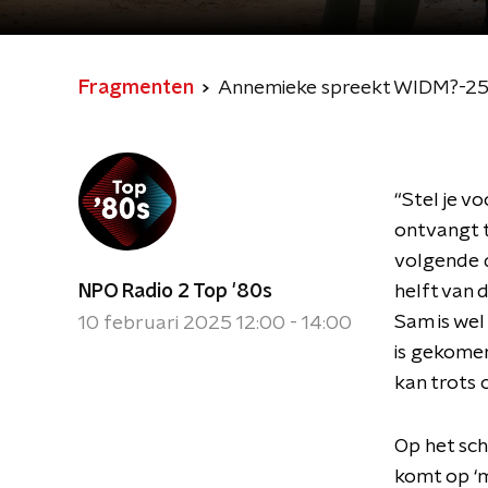
Fragmenten
Annemieke spreekt WIDM?-25 
“Stel je v
ontvangt t
volgende d
NPO Radio 2 Top '80s
helft van 
Sam is wel 
10 februari 2025 12:00 - 14:00
is gekomen
kan trots o
Op het sch
komt op ‘m