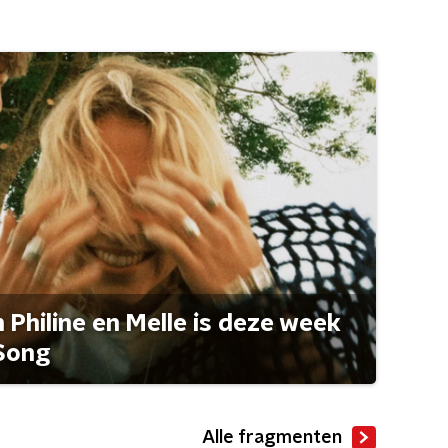
Philine en Melle is deze week
Song
Alle fragmenten