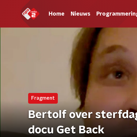
Home
Nieuws
Programmerin
Fragment
Bertolf over sterfda
docu Get Back