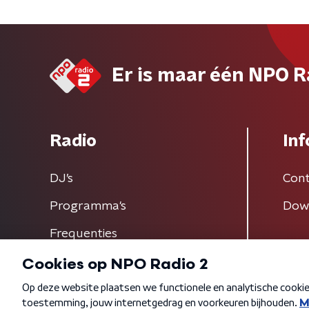
Er is maar één NPO R
Radio
Inf
DJ’s
Cont
Programma's
Dow
Frequenties