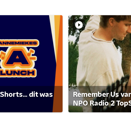
Shorts... dit was
Remember Us van 
NPO Radio 2 Top