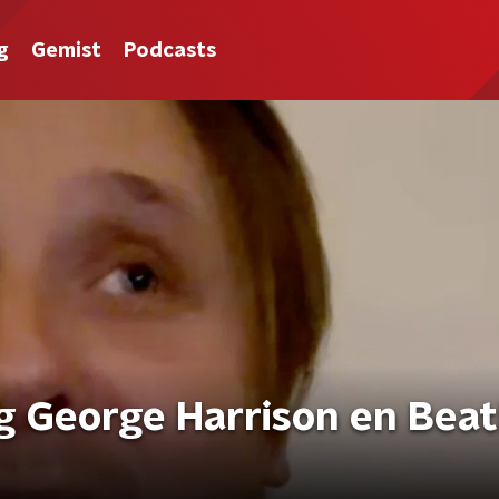
g
Gemist
Podcasts
g George Harrison en Beat