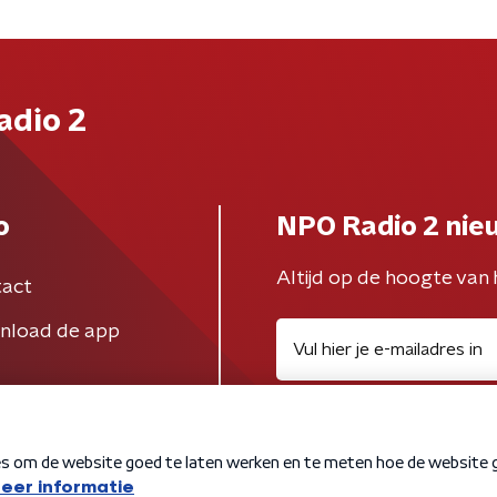
adio 2
o
NPO Radio 2 nie
Altijd op de hoogte van 
act
nload de app