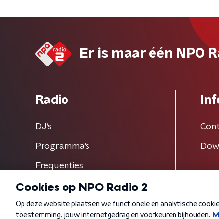
Er is maar één NPO R
Radio
Inf
DJ’s
Cont
Programma's
Dow
Frequenties