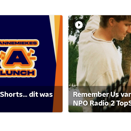
Shorts... dit was
Remember Us van 
NPO Radio 2 Top