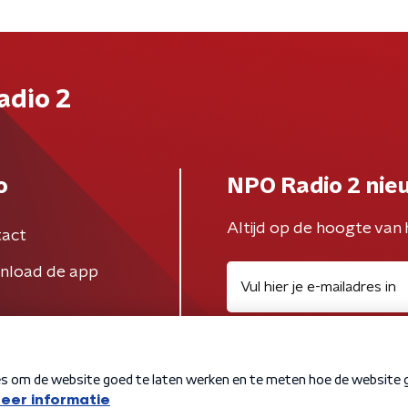
adio 2
o
NPO Radio 2 nie
Altijd op de hoogte van 
act
nload de app