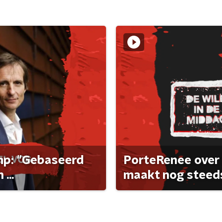
ump: "Gebaseerd
PorteRenee over 
...
maakt nog steeds