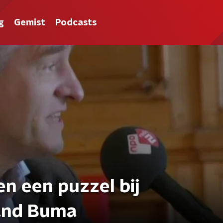
g
Gemist
Podcasts
n een puzzel bij
and Buma