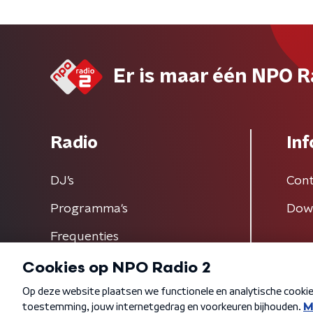
Er is maar één NPO R
Radio
Inf
DJ’s
Cont
Programma's
Dow
Frequenties