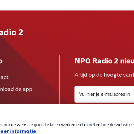
adio 2
o
NPO Radio 2 nie
Altijd op de hoogte van 
act
nload de app