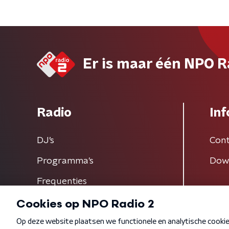
Er is maar één NPO R
Radio
Inf
DJ’s
Cont
Programma's
Dow
Frequenties