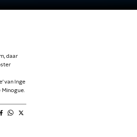
m, daar
oster
e’ van Inge
e Minogue.