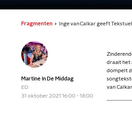
Fragmenten
Inge van Calkar geeft Tekstuele
Zinderende
draait het
dompelt z
Martine In De Middag
songtekste
van Calkar
EO
31 oktober 2021 16:00 - 18:00