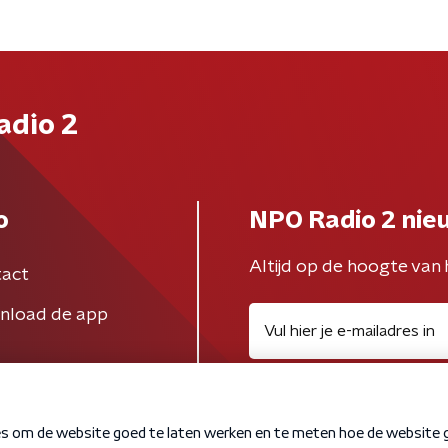
adio 2
o
NPO Radio 2 nie
Altijd op de hoogte van 
act
nload de app