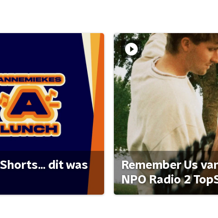
Shorts... dit was
Remember Us van 
NPO Radio 2 Top