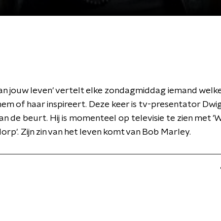
 van jouw leven' vertelt elke zondagmiddag iemand welke 
hem of haar inspireert. Deze keer is tv-presentator Dwi
aan de beurt. Hij is momenteel op televisie te zien met '
orp'. Zijn zin van het leven komt van Bob Marley.