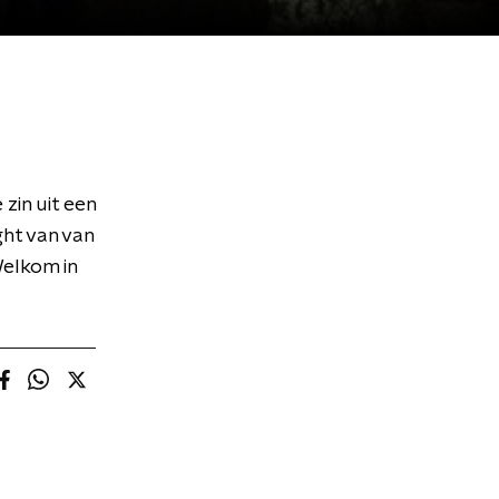
zin uit een
ght van van
Welkom in