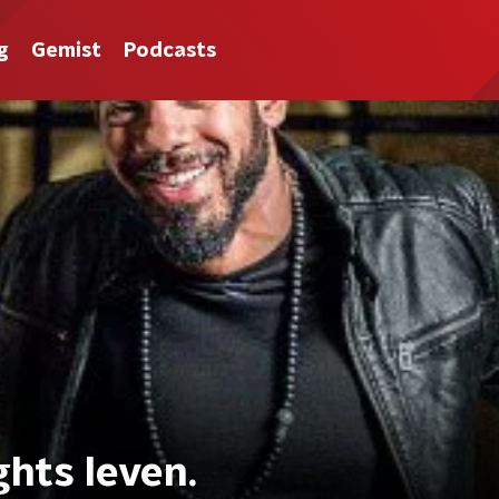
g
Gemist
Podcasts
ghts leven.