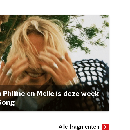
Philine en Melle is deze week
Song
Alle fragmenten