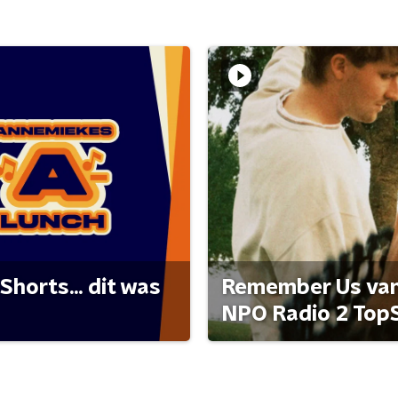
Shorts... dit was
Remember Us van 
NPO Radio 2 Top