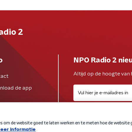
adio 2
o
NPO Radio 2 nie
Altijd op de hoogte van 
act
nload de app