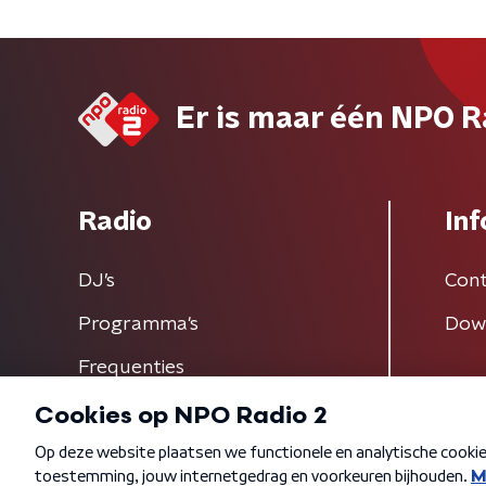
Er is maar één NPO R
Radio
Inf
DJ’s
Cont
Programma's
Dow
Frequenties