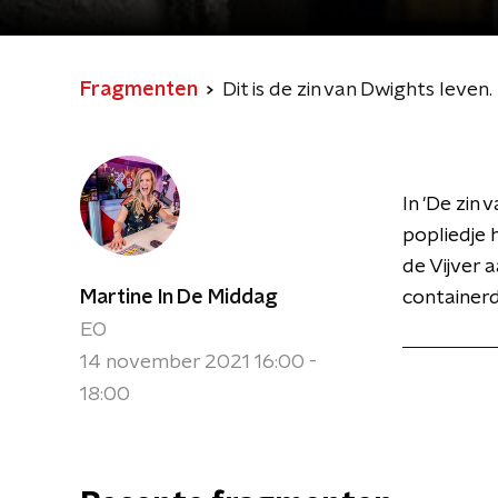
Fragmenten
Dit is de zin van Dwights leven.
In 'De zin
popliedje 
de Vijver 
Martine In De Middag
containerd
EO
14 november 2021 16:00 -
18:00