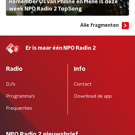
Remember Us van Philine en Melle is deze
week NPO Radio 2 TopSong
Alle fragmenten
Er is maar één NPO Radio 2
Radio
Info
DJ’s
Contact
Programma's
Download de app
Frequenties
NPO Radio 2 nieuwsbrief