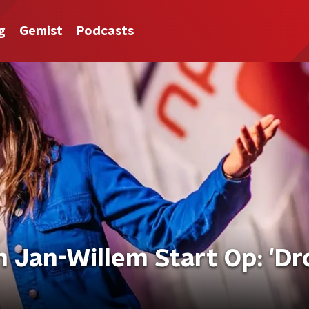
g
Gemist
Podcasts
n Jan-Willem Start Op: 'D