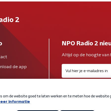
adio 2
o
NPO Radio 2 nie
Altijd op de hoogte van 
act
nload de app