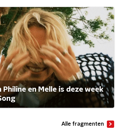
Philine en Melle is deze week
Song
Alle fragmenten