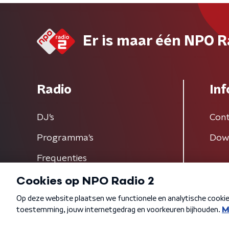
Er is maar één NPO R
Radio
Inf
DJ’s
Cont
Programma's
Dow
Frequenties
Algemene voorwaarden
Privacybeleid