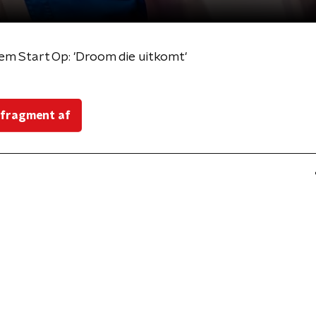
em Start Op: 'Droom die uitkomt'
 fragment af