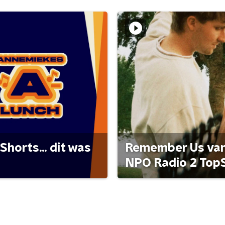
Shorts... dit was
Remember Us van 
NPO Radio 2 Top