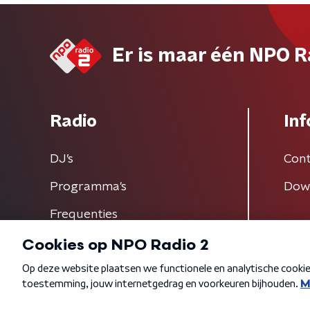
Er is maar één NPO R
Radio
Inf
DJ’s
Cont
Programma's
Dow
Frequenties
Algemene voorwaarden
Privacybeleid