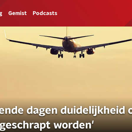
g
Gemist
Podcasts
ende dagen duidelijkheid 
 geschrapt worden'