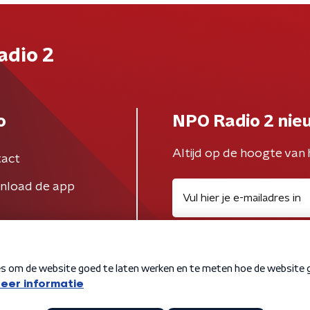
adio 2
o
NPO Radio 2 nie
Altijd op de hoogte van 
act
nload de app