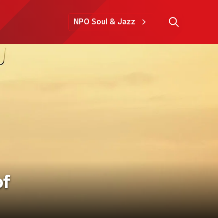
NPO Soul & Jazz
of