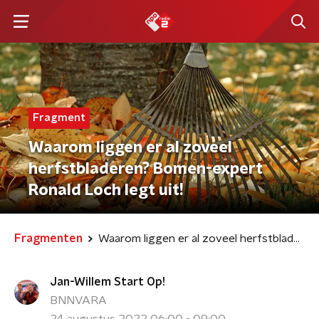
Fragment
Waarom liggen er al zoveel
herfstbladeren? Bomen-expert
Ronald Loch legt uit!
Fragmenten
Waarom liggen er al zoveel herfstbladeren? Bomen-expert Ronald Loch legt uit!
Jan-Willem Start Op!
BNNVARA