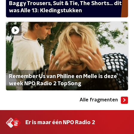
Baggy Trousers, Suit & Tie, The Shorts... dit
was Alle 13: Kledingstukken
Remember Us van Philine en Melle is deze
week NPO Radio 2 TopSong
Alle fragmenten
Er is maar één NPO Radio 2