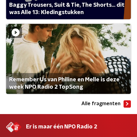
Baggy Trousers, Suit & Tie, The Shorts... dit
was Alle 13: Kledingstukken
Remember Us van Philine en Melle is deze
week NPO Radio 2 TopSong
Alle fragmenten
Er is maar één NPO Radio 2