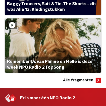
Baggy Trousers, Suit & Tie, The Shorts... dit
was Alle 13: Kledingstukken
Remember Us van Philine en Melle is deze
week NPO Radio 2 TopSong
Alle fragmenten
Er is maar één NPO Radio 2