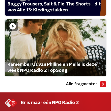
Baggy Trousers, Suit & Tie, The Shorts... dit
was Alle 13: Kledingstukken
Remember Us van Philine en Melle is deze
week NPO Radio 2 TopSong
Alle fragmenten
Er is maar één NPO Radio 2