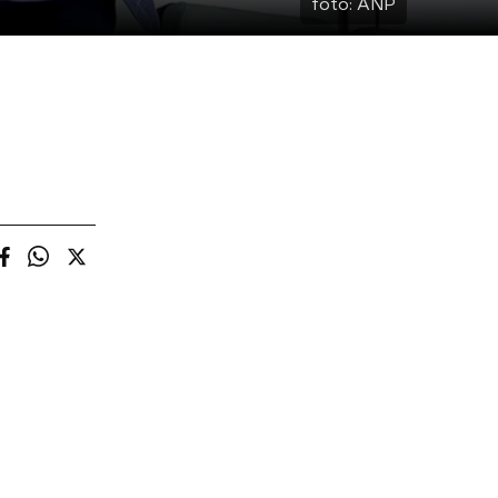
foto:
ANP