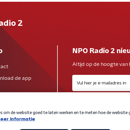
adio 2
o
NPO Radio 2 nie
Altijd op de hoogte van 
act
nload de app