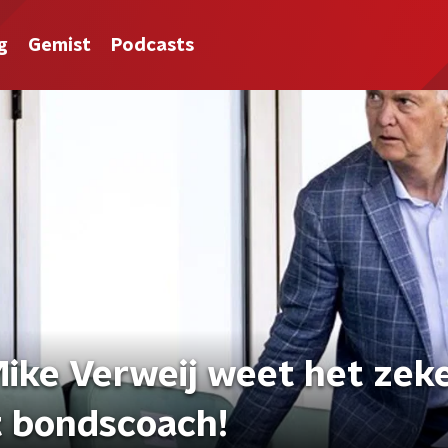
g
Gemist
Podcasts
ike Verweij weet het zeke
t bondscoach!