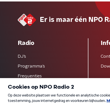
Er is maar één NPO R
Radio
Inf
DJ’s
Cont
Programma's
Dow
Frequenties
Algemene voorwaarden
Privacybeleid