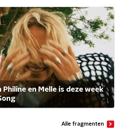
Philine en Melle is deze week
Song
Alle fragmenten