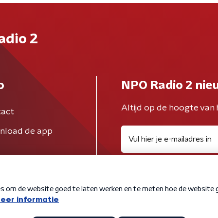
adio 2
o
NPO Radio 2 nie
Altijd op de hoogte van 
act
nload de app