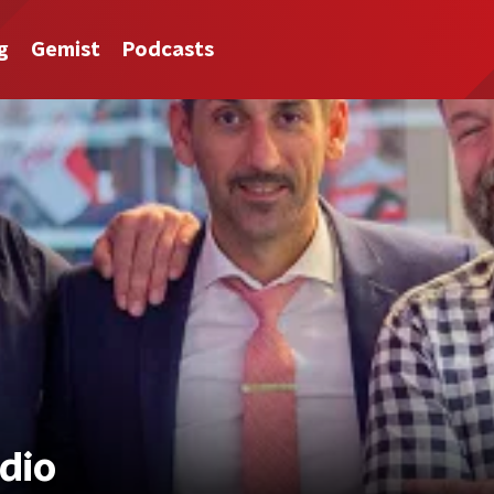
g
Gemist
Podcasts
dio