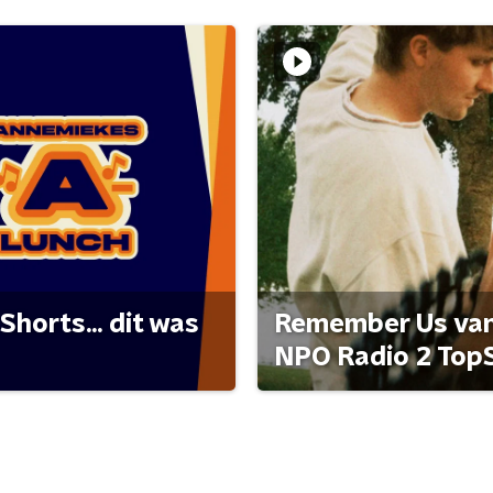
Shorts... dit was
Remember Us van 
NPO Radio 2 Top