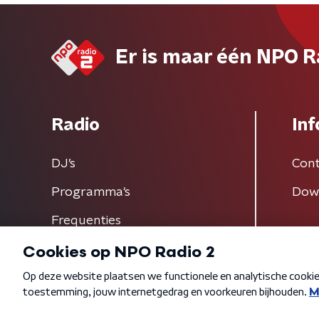
Er is maar één NPO R
Radio
Inf
DJ’s
Cont
Programma's
Dow
Frequenties
Algemene voorwaarden
Privacybeleid