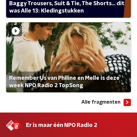
Baggy Trousers, Suit & Tie, The Shorts... dit
was Alle 13: Kledingstukken
Remember Us van Philine en Melle is deze
week NPO Radio 2 TopSong
Alle fragmenten
Er is maar één NPO Radio 2