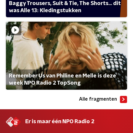
Baggy Trousers, Suit & Tie, The Shorts... dit
was Alle 13: Kledingstukken
Remember Us van Philine en Melle is deze
week NPO Radio 2 TopSong
Alle fragmenten
Er is maar één NPO Radio 2