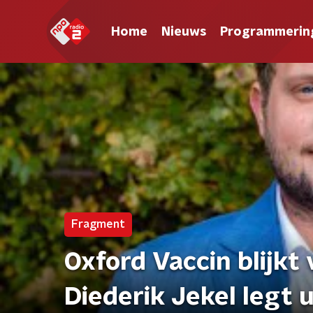
Home
Nieuws
Programmerin
Fragment
Oxford Vaccin blijkt v
Diederik Jekel legt u