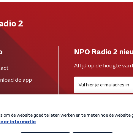
adio 2
o
NPO Radio 2 nie
Altijd op de hoogte van 
act
nload de app