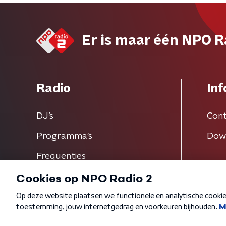
Er is maar één NPO R
Radio
Inf
DJ’s
Cont
Programma's
Dow
Frequenties
Algemene voorwaarden
Privacybeleid