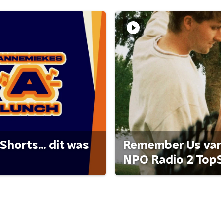
Shorts... dit was
Remember Us van 
NPO Radio 2 Top