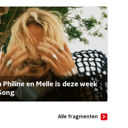
Philine en Melle is deze week
Song
Alle fragmenten