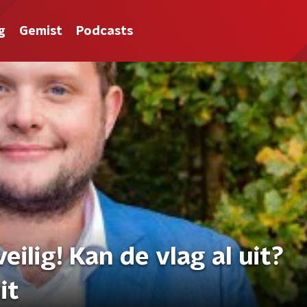
g
Gemist
Podcasts
eilig! Kan de vlag al uit?
it