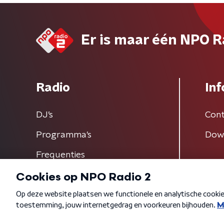
Er is maar één NPO R
Radio
Inf
DJ’s
Cont
Programma's
Dow
Frequenties
Algemene voorwaarden
Privacybeleid