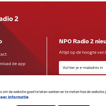
adio 2
o
NPO Radio 2 nie
Altijd op de hoogte van 
act
nload de app