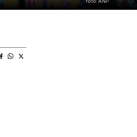
foto:
ANP