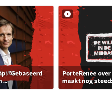
ump: "Gebaseerd
PorteRenee over 
...
maakt nog steeds