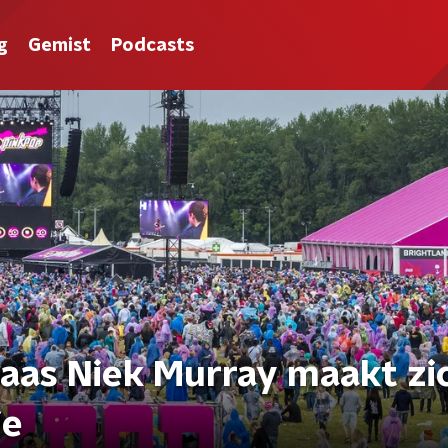
g
Gemist
Podcasts
aas Niek Murray maakt zi
ie