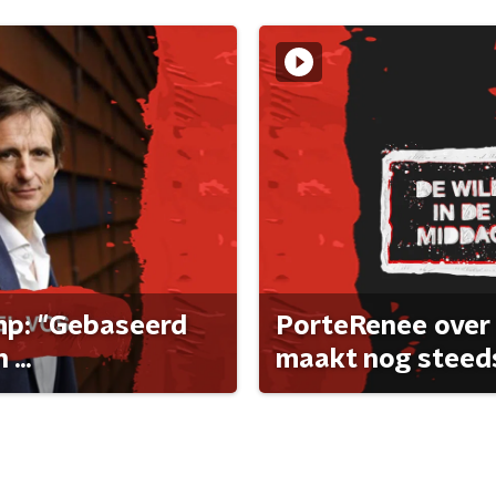
ump: "Gebaseerd
PorteRenee over 
...
maakt nog steeds