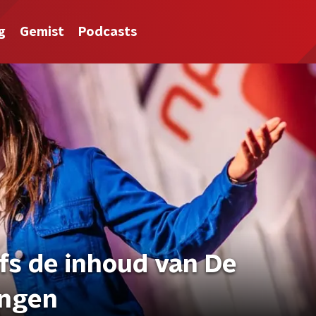
g
Gemist
Podcasts
fs de inhoud van De
ingen