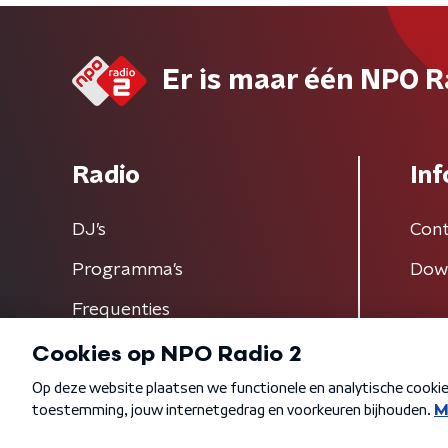
Er is maar één NPO R
Radio
Inf
DJ’s
Cont
Programma's
Dow
Frequenties
Algemene voorwaarden
Privacybeleid