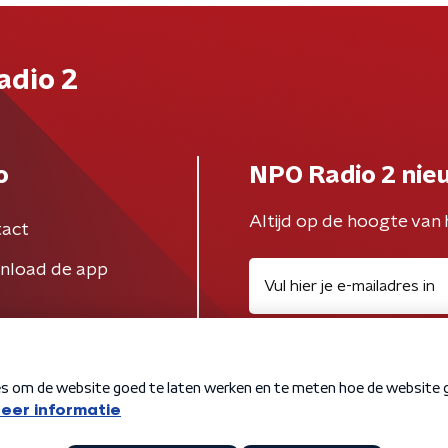
adio 2
o
NPO Radio 2 nie
Altijd op de hoogte van 
act
nload de app