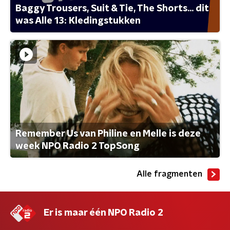
Baggy Trousers, Suit & Tie, The Shorts... dit
was Alle 13: Kledingstukken
Remember Us van Philine en Melle is deze
week NPO Radio 2 TopSong
Alle fragmenten
Er is maar één NPO Radio 2