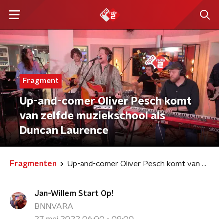
Fragment
Up-and-comer Oliver Pesch komt
van zelfde muziekschool als
Duncan Laurence
Fragmenten
Up-and-comer Oliver Pesch komt van zelfde muziekschool als Duncan Laurence
Jan-Willem Start Op!
BNNVARA