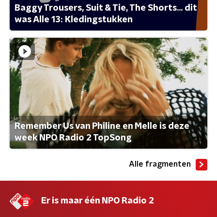
Baggy Trousers, Suit & Tie, The Shorts... dit
was Alle 13: Kledingstukken
Remember Us van Philine en Melle is deze
week NPO Radio 2 TopSong
Alle fragmenten
Er is maar één NPO Radio 2