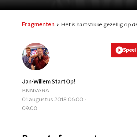
Fragmenten
Het is hartstikke gezellig op 
Speel
Jan-Willem Start Op!
BNNVARA
01 augustus 2018 06:00 -
09:00