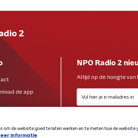
adio 2
o
NPO Radio 2 nie
Altijd op de hoogte van 
act
nload de app