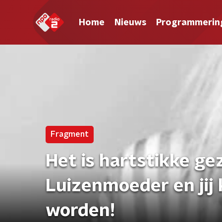
Home
Nieuws
Programmerin
Fragment
Het is hartstikke gez
Luizenmoeder en jij
worden!