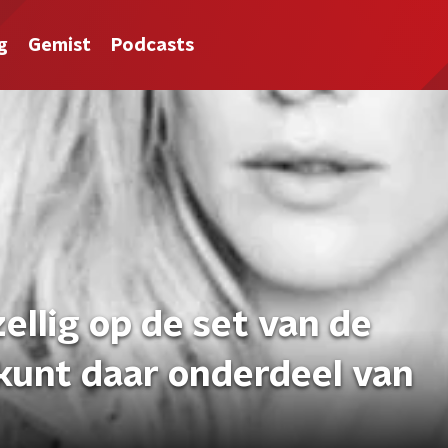
g
Gemist
Podcasts
ellig op de set van de
 kunt daar onderdeel van