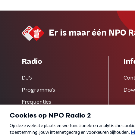
Er is maar één NPO R
Radio
Inf
DJ’s
Cont
Programma's
Dow
Frequenties