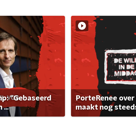
ump: "Gebaseerd
PorteRenee over 
...
maakt nog steeds