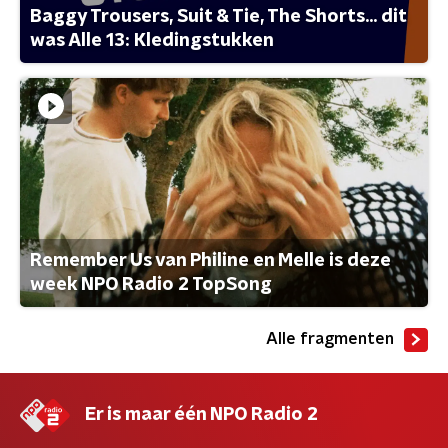
Baggy Trousers, Suit & Tie, The Shorts... dit
was Alle 13: Kledingstukken
Remember Us van Philine en Melle is deze
week NPO Radio 2 TopSong
Alle fragmenten
Er is maar één NPO Radio 2