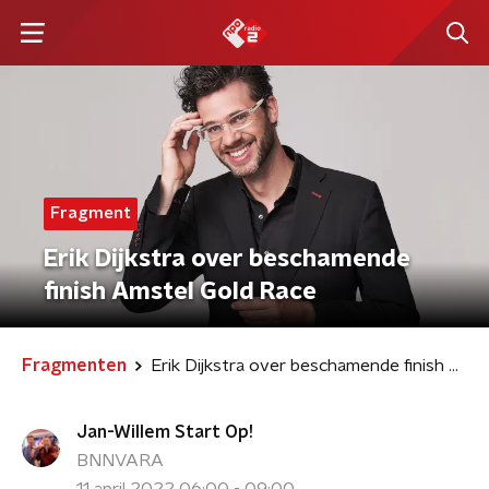
Fragment
Erik Dijkstra over beschamende
finish Amstel Gold Race
Fragmenten
Erik Dijkstra over beschamende finish Amstel Gold Race
Jan-Willem Start Op!
BNNVARA