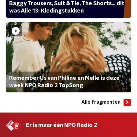
Baggy Trousers, Suit & Tie, The Shorts... dit
was Alle 13: Kledingstukken
Remember Us van Philine en Melle is deze
week NPO Radio 2 TopSong
Alle fragmenten
Er is maar één NPO Radio 2