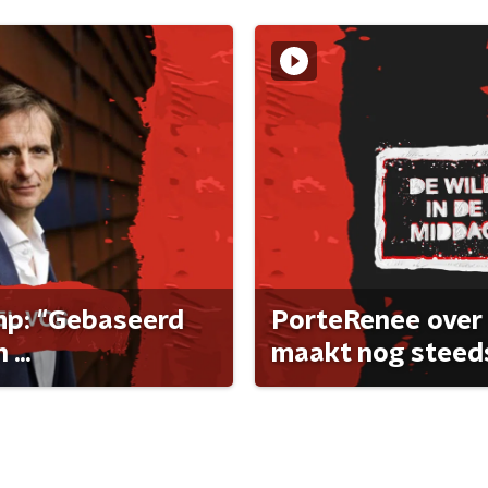
ump: "Gebaseerd
PorteRenee over 
...
maakt nog steeds