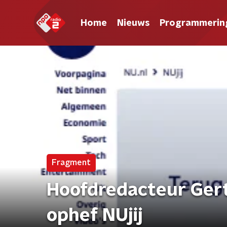
Home
Nieuws
Programmerin
Fragment
Hoofdredacteur Ger
ophef NUjij