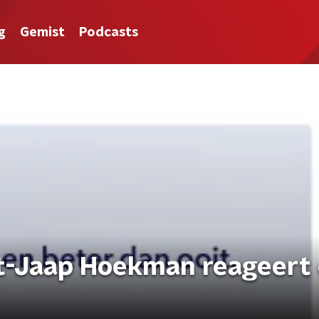
g
Gemist
Podcasts
t-Jaap Hoekman reageert