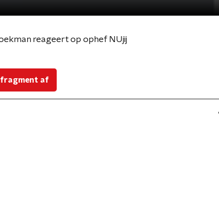
ekman reageert op ophef NUjij
 fragment af