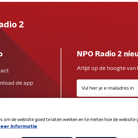
adio 2
o
NPO Radio 2 nie
Altijd op de hoogte van 
act
nload de app