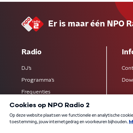
Er is maar één NPO R
Radio
Inf
DJ’s
Cont
Programma's
Dow
Frequenties
Algemene voorwaarden
Privacybeleid