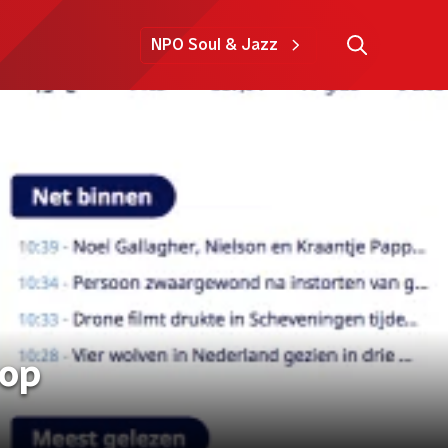
NPO Soul & Jazz
 op