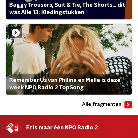
Baggy Trousers, Suit & Tie, The Shorts... dit
was Alle 13: Kledingstukken
Remember Us van Philine en Melle is deze
week NPO Radio 2 TopSong
Alle fragmenten
Er is maar één NPO Radio 2