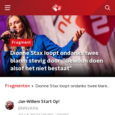
Fragment
Dionne Stax loopt ondanks twee
blaren stevig door: "Gewoon doen
alsof het niet bestaat"
Fragmenten
Dionne Stax loopt ondanks twee blaren stevig door: "Gewoon doen alsof het niet bestaat"
Jan-Willem Start Op!
BNNVARA