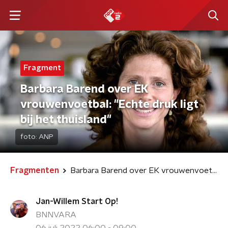
Fragment
Barbara Barend over EK
vrouwenvoetbal: "Echte druk ligt
bij het thuisland"
foto:
ANP
Fragmenten
Barbara Barend over EK vrouwenvoetbal: "Echte druk ligt bij het thuisland"
Jan-Willem Start Op!
BNNVARA