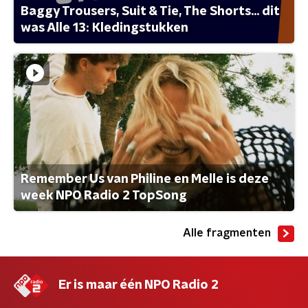
Baggy Trousers, Suit & Tie, The Shorts... dit
was Alle 13: Kledingstukken
Remember Us van Philine en Melle is deze
week NPO Radio 2 TopSong
Alle fragmenten
Er is maar één NPO Radio 2