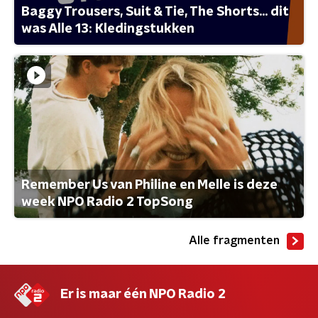
Baggy Trousers, Suit & Tie, The Shorts... dit
was Alle 13: Kledingstukken
Remember Us van Philine en Melle is deze
week NPO Radio 2 TopSong
Alle fragmenten
Er is maar één NPO Radio 2