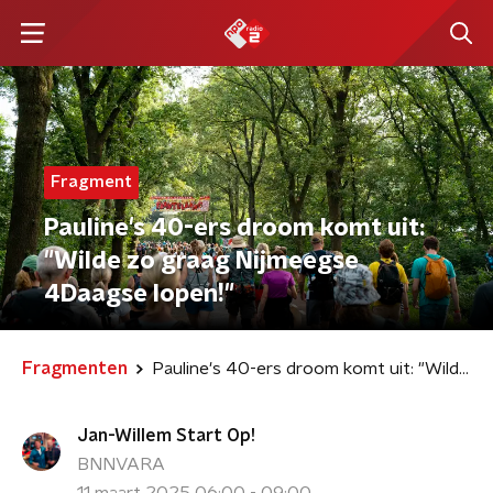
Fragment
Pauline's 40-ers droom komt uit:
"Wilde zo graag Nijmeegse
4Daagse lopen!"
Fragmenten
Pauline's 40-ers droom komt uit: "Wilde zo graag Nijmeegse 4Daagse lopen!"
Jan-Willem Start Op!
BNNVARA