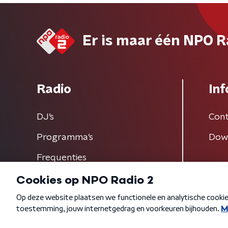
Er is maar één NPO R
Radio
Inf
DJ’s
Cont
Programma's
Dow
Frequenties
Algemene voorwaarden
Privacybeleid