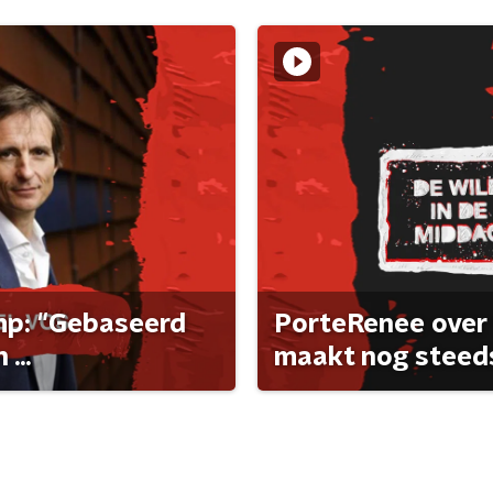
ump: "Gebaseerd
PorteRenee over 
...
maakt nog steeds