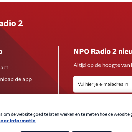
adio 2
o
NPO Radio 2 nie
Altijd op de hoogte van 
act
nload de app