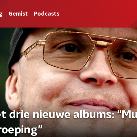
g
Gemist
Podcasts
 drie nieuwe albums: "Mu
 roeping"