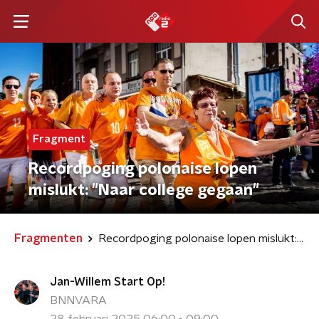
Fragment
Recordpoging polonaise lopen
mislukt: "Naar college gegaan"
Fragmenten
Recordpoging polonaise lopen mislukt: "Naar college gegaan"
Jan-Willem Start Op!
BNNVARA