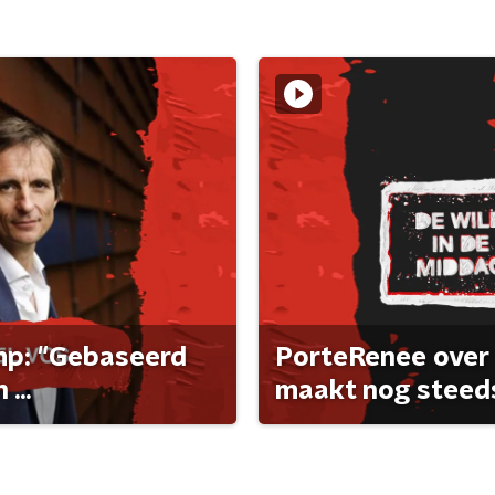
ump: "Gebaseerd
PorteRenee over 
...
maakt nog steeds