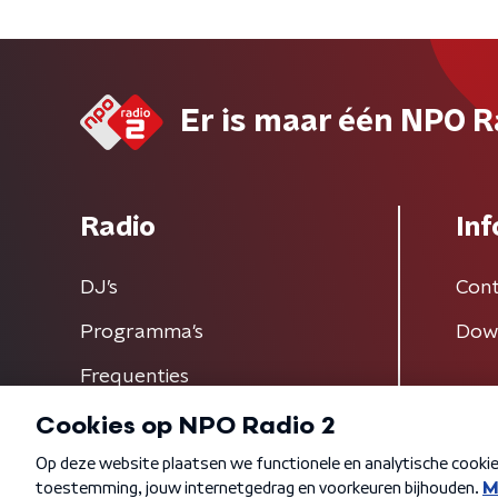
Er is maar één NPO R
Radio
Inf
DJ’s
Cont
Programma's
Dow
Frequenties