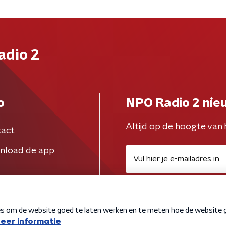
adio 2
o
NPO Radio 2 nie
Altijd op de hoogte van 
act
nload de app