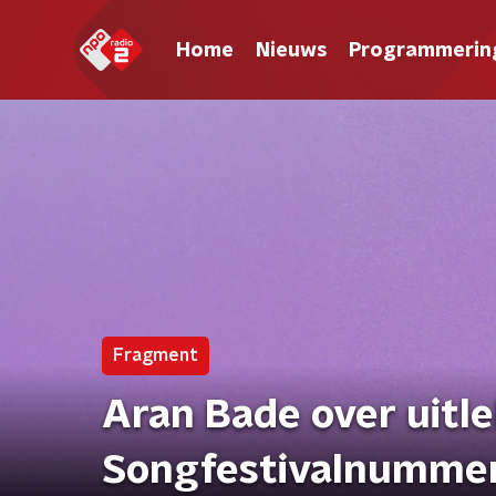
Home
Nieuws
Programmerin
Fragment
Aran Bade over uitl
Songfestivalnummer: