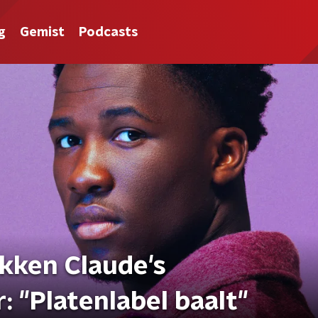
g
Gemist
Podcasts
ekken Claude's
 "Platenlabel baalt"