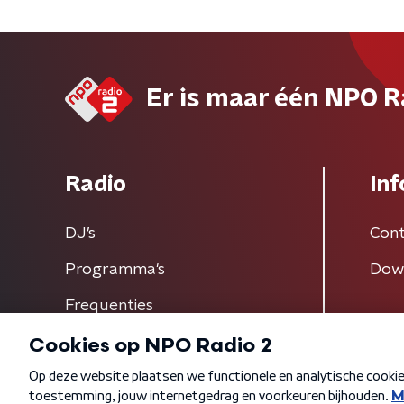
Er is maar één NPO R
Radio
Inf
DJ’s
Cont
Programma's
Dow
Frequenties