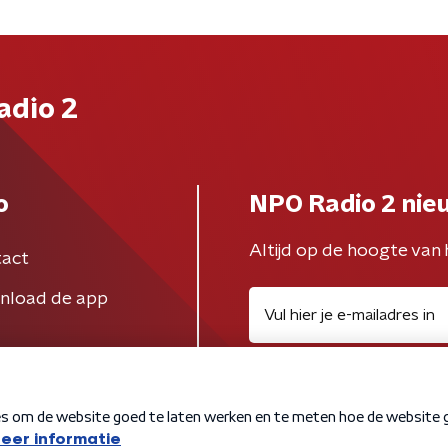
adio 2
o
NPO Radio 2 nie
Altijd op de hoogte van 
act
nload de app