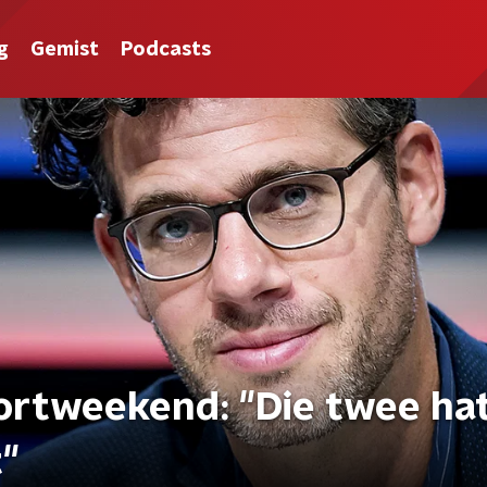
g
Gemist
Podcasts
portweekend: "Die twee ha
t"