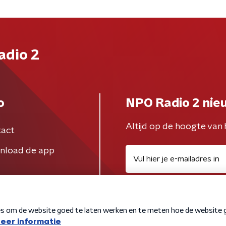
adio 2
o
NPO Radio 2 nie
Altijd op de hoogte van 
act
nload de app