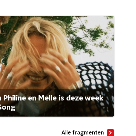
Philine en Melle is deze week
Song
Alle fragmenten