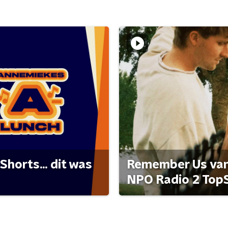
Shorts... dit was
Remember Us van 
NPO Radio 2 Top