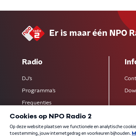
Er is maar één NPO R
Radio
Inf
DJ’s
Cont
Programma's
Dow
Frequenties