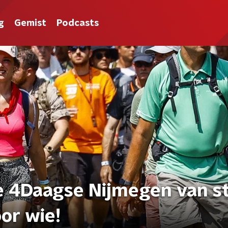
g
Gemist
Podcasts
e 4Daagse Nijmegen van st
oor wie!