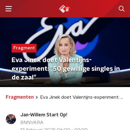
Fragment
Eva Jinek doet Valentijns-
experiment: "50 gewillige singles in
de zaal"
Fragmenten
Eva Jinek doet Valentijns-experiment: "50 gewillige singles in de zaal"
Jan-Willem Start Op!
BNNVARA