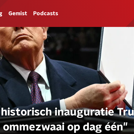
g
Gemist
Podcasts
istorisch inauguratie Tr
e ommezwaai op dag één"