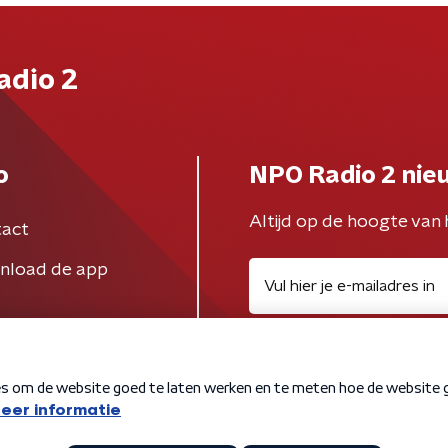
adio 2
o
NPO Radio 2 nie
Altijd op de hoogte van 
act
nload de app