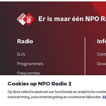
Er is maar één NPO R
Radio
Inf
DJ’s
Cont
Programma's
Dow
Frequenties
Algemene voorwaarden
Privacybeleid